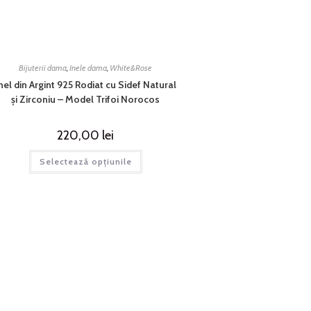
Bijuterii dama
,
Inele dama
,
White&Rose
nel din Argint 925 Rodiat cu Sidef Natural
și Zirconiu – Model Trifoi Norocos
220,00
lei
Selectează opțiunile