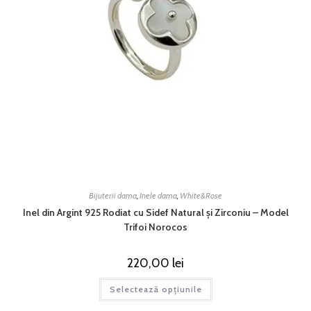
Bijuterii dama
,
Inele dama
,
White&Rose
Inel din Argint 925 Rodiat cu Sidef Natural și Zirconiu – Model
Trifoi Norocos
220,00
lei
Selectează opțiunile