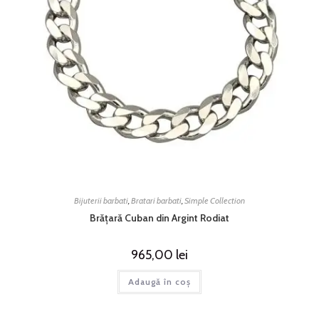
Bijuterii barbati
,
Bratari barbati
,
Simple Collection
Brățară Cuban din Argint Rodiat
965,00
lei
Adaugă în coș