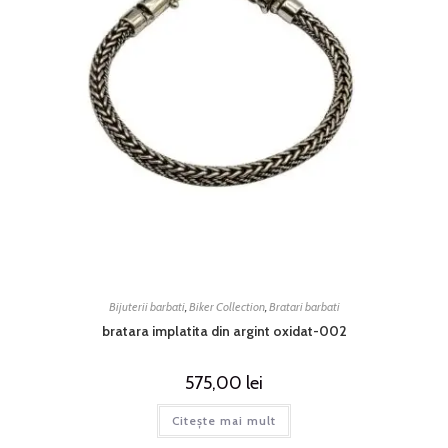
Bijuterii barbati
,
Biker Collection
,
Bratari barbati
bratara implatita din argint oxidat-002
575,00
lei
Citește mai mult