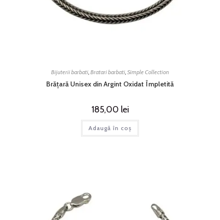
Bijuterii barbati
,
Bratari barbati
,
Simple Collection
Brățară Unisex din Argint Oxidat Împletită
185,00
lei
Adaugă în coș