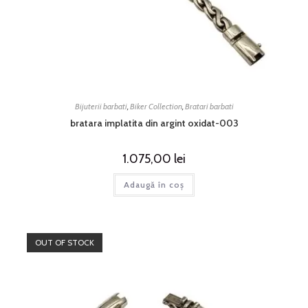
Bijuterii barbati
,
Biker Collection
,
Bratari barbati
bratara implatita din argint oxidat-003
1.075,00
lei
Adaugă în coș
OUT OF STOCK