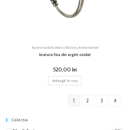
Bijuterii barbati
,
Biker Collection
,
Bratari barbati
bratara fixa din argint oxidat
520,00
lei
Adaugă în coș
1
2
3
Colectia