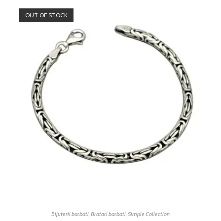
OUT OF STOCK
Bijuterii barbati
,
Bratari barbati
,
Simple Collection