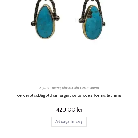
Bijuterii dama
,
Black&Gold
,
Cercei dama
cercei black&gold din argint cu turcoaz forma lacrima
420,00
lei
Adaugă în coș