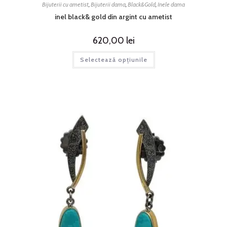
Bijuterii cu ametist
,
Bijuterii dama
,
Black&Gold
,
Inele dama
inel black& gold din argint cu ametist
620,00
lei
Selectează opțiunile