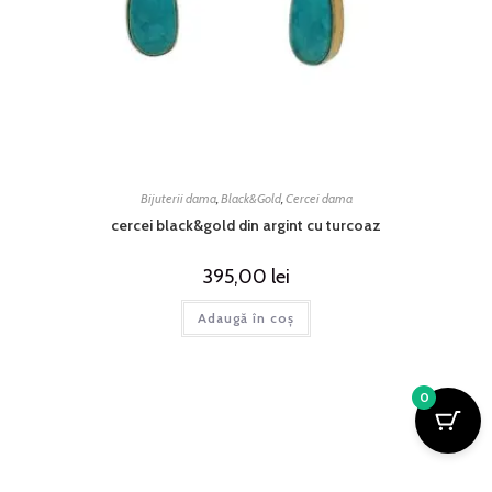
Bijuterii dama
,
Black&Gold
,
Cercei dama
cercei black&gold din argint cu turcoaz
395,00
lei
Adaugă în coș
0