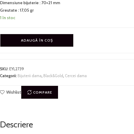
Dimensiune bijuterie : 70×21 mm
Greutate : 17,05 gr
1 în stoc
ADAUGĂ ÎN COȘ
SKU:
EYL2739
Categorii:
Bijuterii dama
,
Black&Gold
,
Cercei dama
Wishlist
COMPARE
Descriere