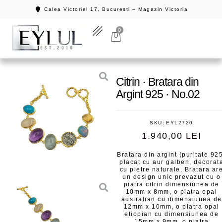
Calea Victoriei 17, Bucuresti – Magazin Victoria
0
Citrin · Bratara din
Argint 925 · No.02
SKU:
EYL2720
1.940,00
LEI
Bratara din argint (puritate 92
placat cu aur galben, decorat
cu pietre naturale. Bratara ar
un design unic prevazut cu o
piatra citrin dimensiunea de
10mm x 8mm, o piatra opal
australian cu dimensiunea de
12mm x 10mm, o piatra opal
etiopian cu dimensiunea de
15mm x 9mm, o piatra