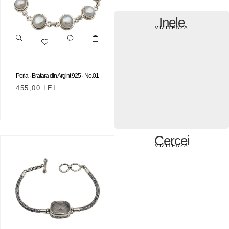
Inele
VIZITEAZA
Perla · Bratara din Argint 925 · No.01
455,00
LEI
Cercei
VIZITEAZA