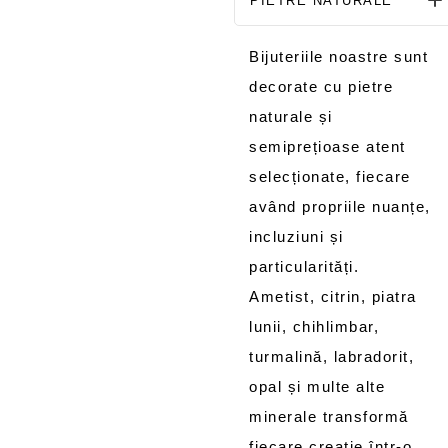
PIETRE NATURALE
Bijuteriile noastre sunt
decorate cu pietre
naturale și
semiprețioase atent
selecționate, fiecare
având propriile nuanțe,
incluziuni și
particularități.
Ametist, citrin, piatra
lunii, chihlimbar,
turmalină, labradorit,
opal și multe alte
minerale transformă
fiecare creație într-o