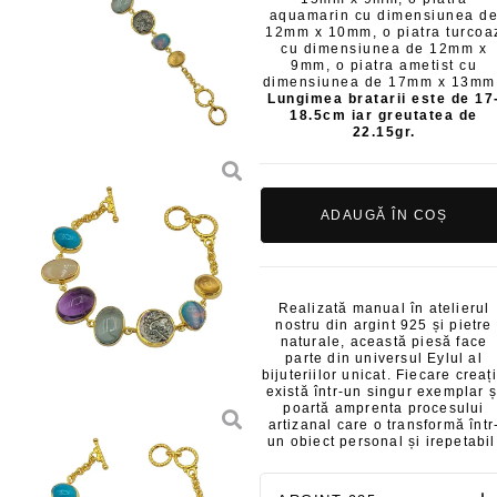
aquamarin cu dimensiunea d
12mm x 10mm, o piatra turcoa
cu dimensiunea de 12mm x
9mm, o piatra ametist cu
dimensiunea de 17mm x 13m
Lungimea bratarii este de 17
18.5cm iar greutatea de
22.15gr.
ADAUGĂ ÎN COȘ
Realizată manual în atelierul
nostru din argint 925 și pietre
naturale, această piesă face
parte din universul Eylul al
bijuteriilor unicat. Fiecare creaț
există într-un singur exemplar ș
poartă amprenta procesului
artizanal care o transformă într
un obiect personal și irepetabil