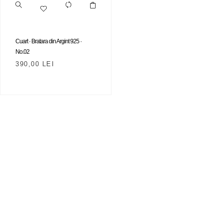
Cuart · Bratara din Argint 925 ·
No.02
390,00
LEI