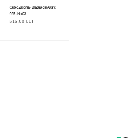
Cubic Zirconia · Bratara din Argint
925 · No.03
515,00
LEI