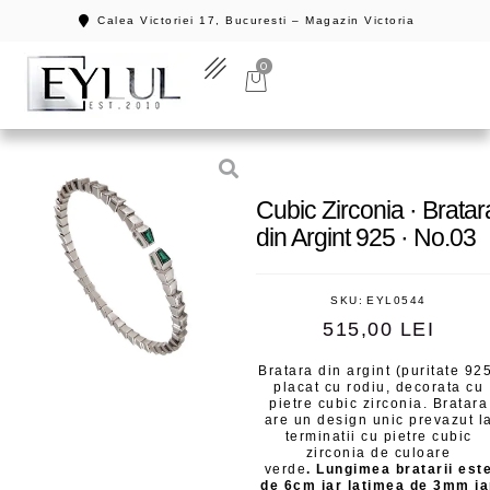
Calea Victoriei 17, Bucuresti – Magazin Victoria
0
Cubic Zirconia · Bratar
din Argint 925 · No.03
SKU:
EYL0544
515,00
LEI
Bratara din argint (puritate 92
placat cu rodiu, decorata cu
pietre cubic zirconia. Bratara
are un design unic prevazut l
terminatii cu pietre cubic
zirconia de culoare
verde
. Lungimea bratarii est
de 6cm iar latimea de 3mm ia