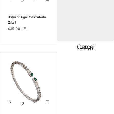
Brățară din Argint Rodiat cu Pietre
Zultanit
435,00
LEI
Cercei
VIZITEAZA