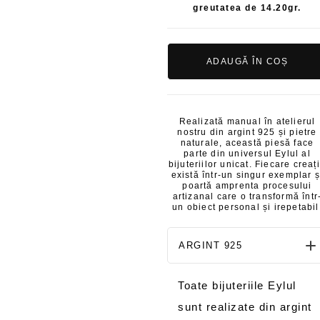
greutatea de 14.20gr.
ADAUGĂ ÎN COȘ
Realizată manual în atelierul
nostru din argint 925 și pietre
naturale, această piesă face
parte din universul Eylul al
bijuteriilor unicat. Fiecare creaț
există într-un singur exemplar ș
poartă amprenta procesului
artizanal care o transformă într
un obiect personal și irepetabil
ARGINT 925
Toate bijuteriile Eylul
sunt realizate din argint