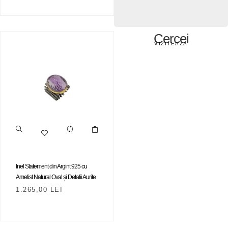
Cercei
VIZITEAZA
Inel Statement din Argint 925 cu
Ametist Natural Oval și Detalii Aurite
1.265,00
LEI