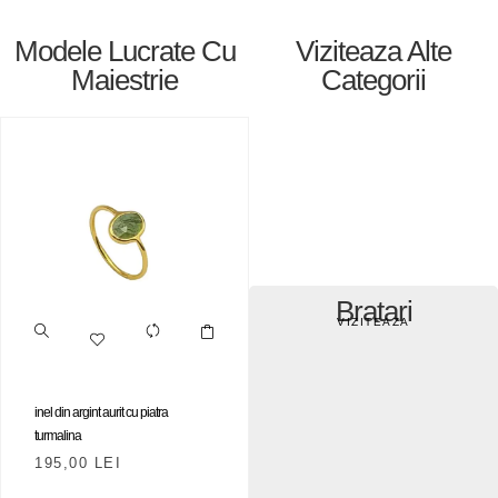
Modele Lucrate Cu
Viziteaza Alte
Maiestrie
Categorii
Bratari
VIZITEAZA
inel din argint aurit cu piatra
turmalina
195,00
LEI