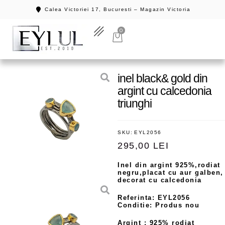
Calea Victoriei 17, Bucuresti – Magazin Victoria
0
inel black& gold din
argint cu calcedonia
triunghi
SKU:
EYL2056
295,00
LEI
Inel din argint 925%,rodiat
negru,placat cu aur galben,
decorat cu calcedonia
Referinta: EYL2056
Conditie: Produs nou
Argint : 925% rodiat