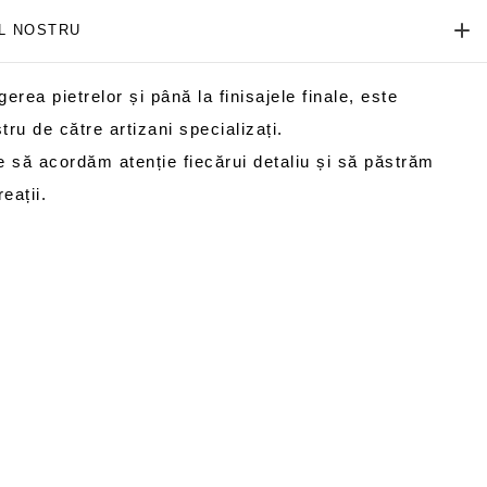
UL NOSTRU
erea pietrelor și până la finisajele finale, este
stru de către artizani specializați.
 să acordăm atenție fiecărui detaliu și să păstrăm
eații.