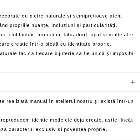
 decorate cu pietre naturale și semiprețioase atent
nd propriile nuanțe, incluziuni și particularități.
unii, chihlimbar, turmalină, labradorit, opal și multe alte
are creație într-o piesă cu identitate proprie.
aturale fac ca fiecare bijuterie să fie unică și imposibil
te realizată manual în atelierul nostru și există într-un
 reproducem identic modelele deja create, astfel încât
ază caracterul exclusiv și povestea proprie.