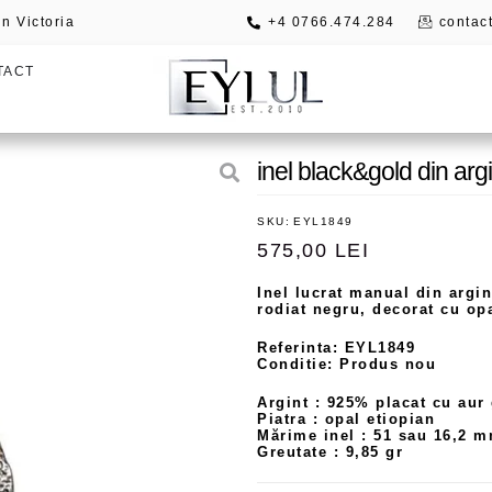
n Victoria
+4 0766.474.284
contact
TACT
inel black&gold din argi
SKU:
EYL1849
575,00
LEI
Inel lucrat manual din argi
rodiat negru, decorat cu op
Referinta: EYL1849
Conditie: Produs nou
Argint : 925% placat cu aur
Piatra : opal etiopian
Mărime inel : 51 sau 16,2 
Greutate : 9,85 gr