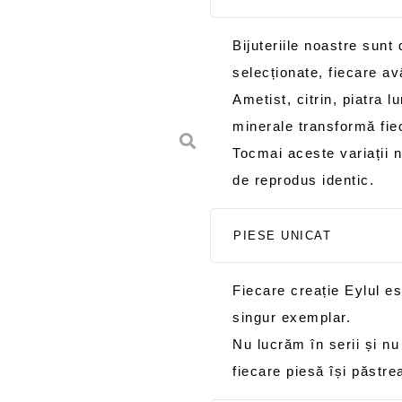
Bijuteriile noastre sunt
selecționate, fiecare avâ
Ametist, citrin, piatra l
minerale transformă fiec
Tocmai aceste variații n
de reprodus identic.
PIESE UNICAT
Fiecare creație Eylul es
singur exemplar.
Nu lucrăm în serii și nu
fiecare piesă își păstre