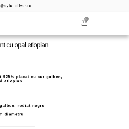
@eylul-silver.ro
0
nt cu opal etiopian
nt 925% placat cu aur galben,
al etiopian
 galben, rodiat negru
mm diametru