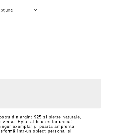
ostru din argint 925 și pietre naturale,
versul Eylul al bijuteriilor unicat.
 singur exemplar și poartă amprenta
nsformă într-un obiect personal și