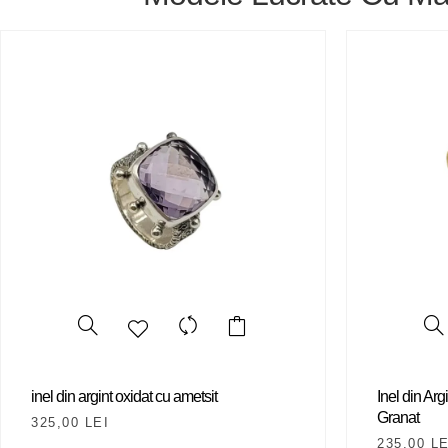
inel din argint oxidat cu ametsit
Inel din Arg
Granat
325,00
LEI
235,00
LE