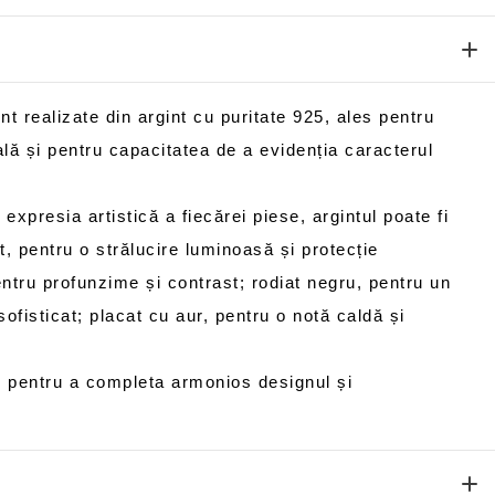
unt realizate din argint cu puritate 925, ales pentru
ă și pentru capacitatea de a evidenția caracterul
 expresia artistică a fiecărei piese, argintul poate fi
at, pentru o strălucire luminoasă și protecție
ntru profunzime și contrast; rodiat negru, pentru un
fisticat; placat cu aur, pentru o notă caldă și
es pentru a completa armonios designul și
.