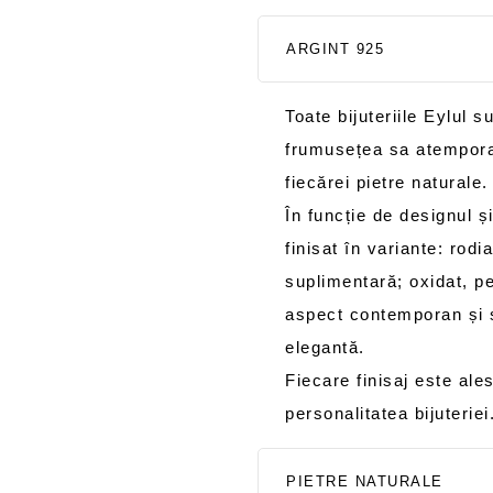
ARGINT 925
Toate bijuteriile Eylul s
frumusețea sa atemporal
fiecărei pietre naturale.
În funcție de designul și
finisat în variante: rodi
suplimentară; oxidat, pe
aspect contemporan și so
elegantă.
Fiecare finisaj este al
personalitatea bijuteriei
PIETRE NATURALE