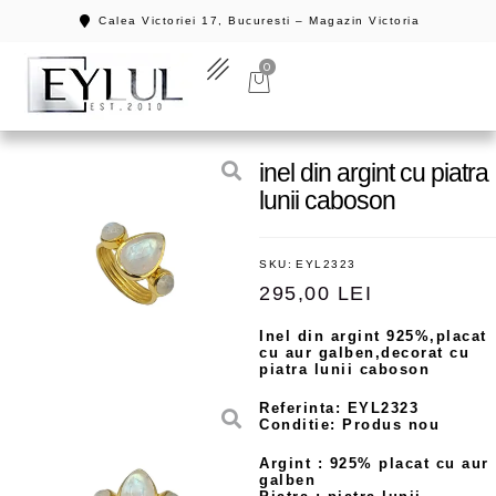
Calea Victoriei 17, Bucuresti – Magazin Victoria
0
inel din argint cu piatra
lunii caboson
SKU:
EYL2323
295,00
LEI
Inel din argint 925%,placat
cu aur galben,decorat cu
piatra lunii caboson
Referinta: EYL2323
Conditie: Produs nou
Argint : 925% placat cu aur
galben