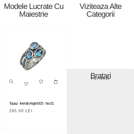
Modele Lucrate Cu
Viziteaza Alte
Maiestrie
Categorii
Bratari
VIZITEAZA
Topaz · Inel din Argint 925 · No.01
265,00
LEI