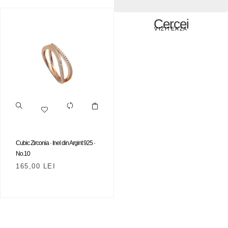
Cercei
VIZITEAZA
Cubic Zirconia · Inel din Argint 925 ·
No.10
165,00
LEI