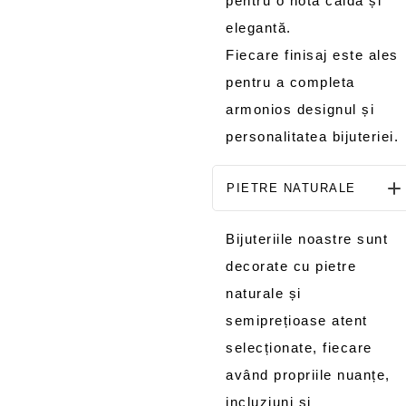
pentru o notă caldă și
elegantă.
Fiecare finisaj este ales
pentru a completa
armonios designul și
personalitatea bijuteriei.
PIETRE NATURALE
Bijuteriile noastre sunt
decorate cu pietre
naturale și
semiprețioase atent
selecționate, fiecare
având propriile nuanțe,
incluziuni și