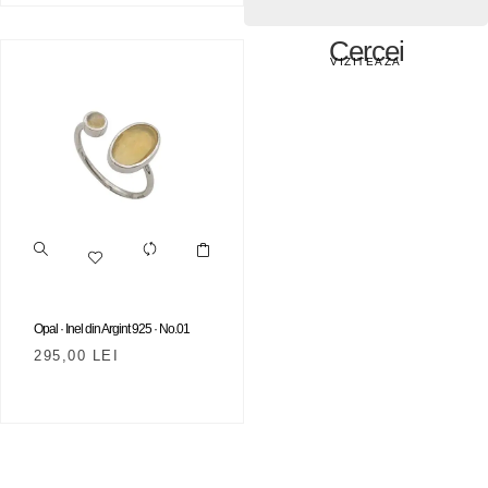
Cercei
VIZITEAZA
Opal · Inel din Argint 925 · No.01
295,00
LEI