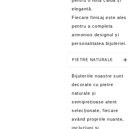
pentru o notă caldă și
elegantă.
Fiecare finisaj este ales
pentru a completa
armonios designul și
personalitatea bijuteriei.
PIETRE NATURALE
Bijuteriile noastre sunt
decorate cu pietre
naturale și
semiprețioase atent
selecționate, fiecare
având propriile nuanțe,
incluziuni și