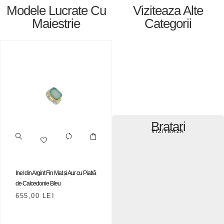
Modele Lucrate Cu
Viziteaza Alte
Maiestrie
Categorii
Bratari
VIZITEAZA
Inel din Argint Fin Mat și Aur cu Piatră
de Calcedonie Bleu
655,00
LEI