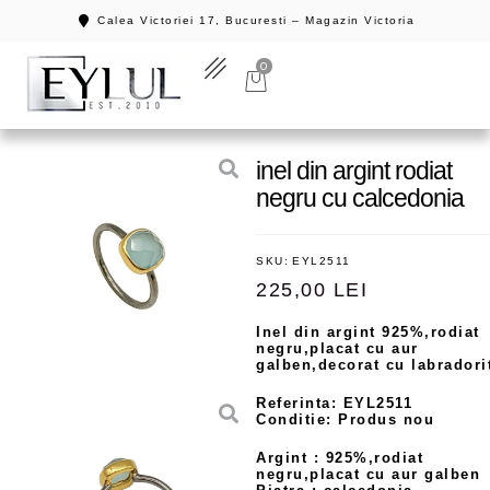
Calea Victoriei 17, Bucuresti – Magazin Victoria
0
inel din argint rodiat
negru cu calcedonia
SKU:
EYL2511
225,00
LEI
Inel din argint 925%,rodiat
negru,placat cu aur
galben,decorat cu labradori
Referinta: EYL2511
Conditie: Produs nou
Argint : 925%,rodiat
negru,placat cu aur galben