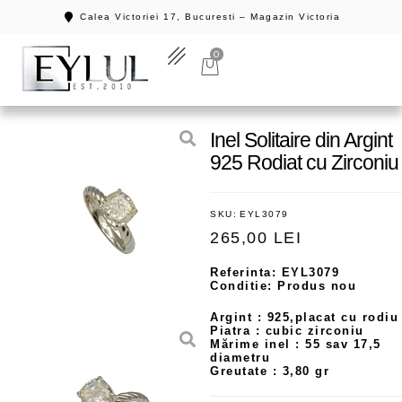
Calea Victoriei 17, Bucuresti – Magazin Victoria
0
Inel Solitaire din Argint
925 Rodiat cu Zirconiu
SKU:
EYL3079
265,00
LEI
Referinta: EYL3079
Conditie: Produs nou
Argint : 925,placat cu rodiu
Piatra : cubic zirconiu
Mărime inel : 55 sav 17,5
diametru
Greutate : 3,80 gr