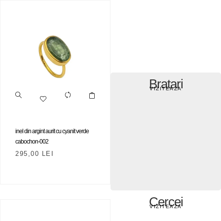
Bratari
VIZITEAZA
inel din argint aurit cu cyanit verde
cabochon-002
295,00
LEI
Cercei
VIZITEAZA