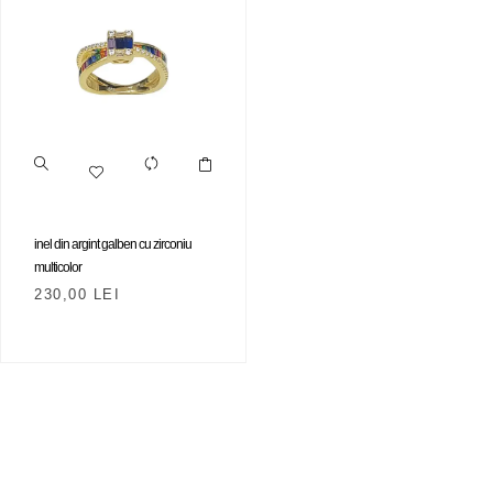
inel din argint galben cu zirconiu
multicolor
230,00
LEI