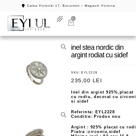
Calea Victoriei 17, Bucuresti – Magazin Victoria
0
inel stea nordic din
argint rodiat cu sidef
SKU:
EYL2228
235,00
LEI
Inel din argint 925%,placat
cu rodiu, decorat cu zircon
si sidef
Referinta: EYL2228
Conditie: Produs nou
Argint : 925% placat cu rod
Piatra :zirconiu,sidef