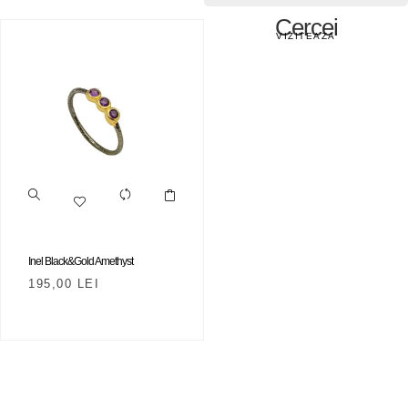
Cercei
VIZITEAZA
Inel Black&Gold Amethyst
195,00
LEI