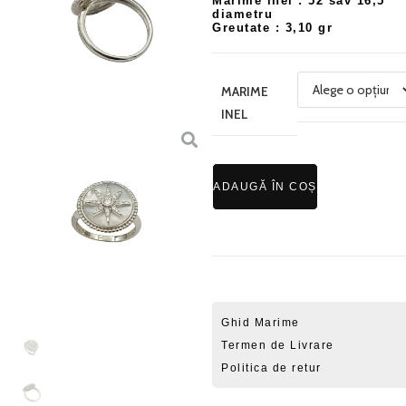
Mărime inel : 52 sav 16,5
diametru
Greutate : 3,10 gr
MARIME
INEL
ADAUGĂ ÎN COȘ
Ghid Marime
Termen de Livrare
Politica de retur