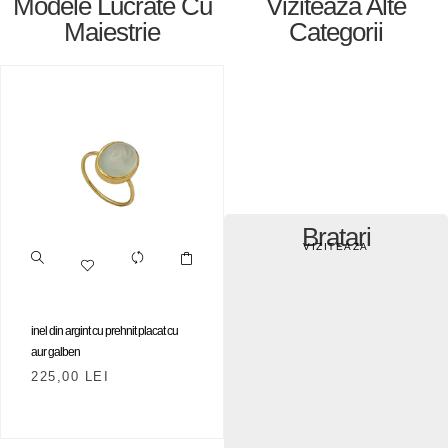
Modele Lucrate Cu
Viziteaza Alte
Maiestrie
Categorii
Bratari
VIZITEAZA
inel din argint cu prehnit placat cu
aur galben
225,00
LEI