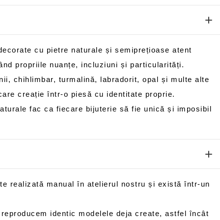
 decorate cu pietre naturale și semiprețioase atent
nd propriile nuanțe, incluziuni și particularități.
unii, chihlimbar, turmalină, labradorit, opal și multe alte
are creație într-o piesă cu identitate proprie.
aturale fac ca fiecare bijuterie să fie unică și imposibil
te realizată manual în atelierul nostru și există într-un
 reproducem identic modelele deja create, astfel încât