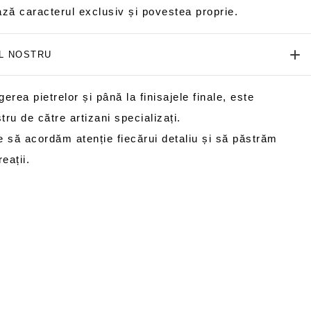
ază caracterul exclusiv și povestea proprie.
UL NOSTRU
erea pietrelor și până la finisajele finale, este
stru de către artizani specializați.
 să acordăm atenție fiecărui detaliu și să păstrăm
eații.