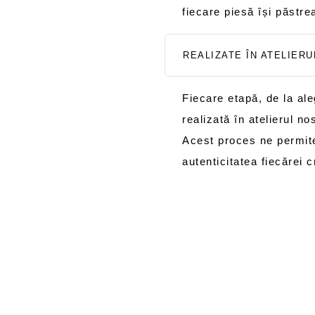
fiecare piesă își păstre
REALIZATE ÎN ATELIER
Fiecare etapă, de la aleg
realizată în atelierul no
Acest proces ne permite
autenticitatea fiecărei cr