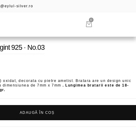
@eylul-silver.ro
0
rgint 925 · No.03
5) oxidat, decorata cu pietre ametist. Bratara are un design unic
 cu dimensiunea de 7mm x 7mm
. Lungimea bratarii este de 18-
gr.
ADAUGĂ ÎN COȘ