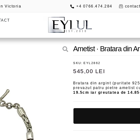
n Victoria
+4 0766.474.284
contact
TACT
Ametist · Bratara din A
SKU:
EYL2862
545,00
LEI
Bratara din argint (puritate 92
prevazut patru pietre ametist
19.5cm iar greutatea de 14.85