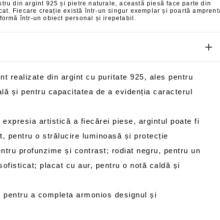
tru din argint 925 și pietre naturale, această piesă face parte din
nicat. Fiecare creație există într-un singur exemplar și poartă amprent
formă într-un obiect personal și irepetabil.
unt realizate din argint cu puritate 925, ales pentru
ă și pentru capacitatea de a evidenția caracterul
 expresia artistică a fiecărei piese, argintul poate fi
at, pentru o strălucire luminoasă și protecție
ntru profunzime și contrast; rodiat negru, pentru un
fisticat; placat cu aur, pentru o notă caldă și
es pentru a completa armonios designul și
.