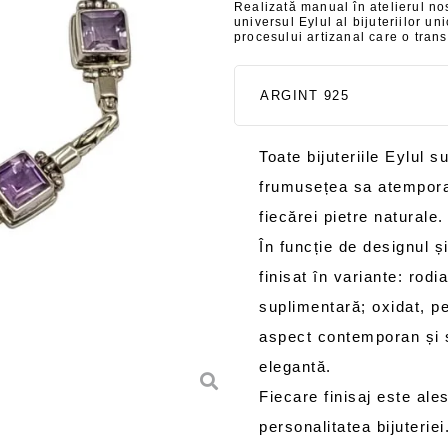
Realizată manual în atelierul nos
universul Eylul al bijuteriilor u
procesului artizanal care o trans
ARGINT 925
Toate bijuteriile Eylul s
frumusețea sa atemporal
fiecărei pietre naturale.
În funcție de designul și
finisat în variante: rodi
suplimentară; oxidat, pe
aspect contemporan și so
elegantă.
Fiecare finisaj este al
personalitatea bijuteriei