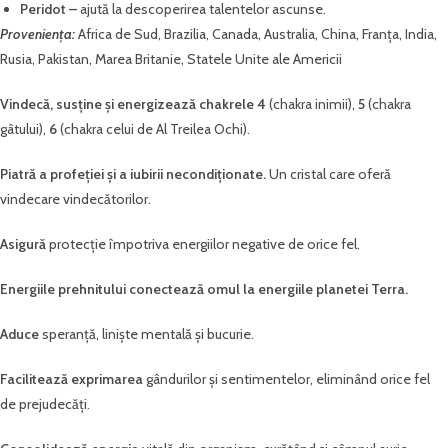
Peridot –
ajută la descoperirea talentelor ascunse.
Proveniența:
Africa de Sud, Brazilia, Canada, Australia, China, Franța, India,
Rusia, Pakistan, Marea Britanie, Statele Unite ale Americii
Vindecă, susține și energizează chakrele 4
(chakra inimii),
5
(chakra
gâtului),
6
(chakra celui de Al Treilea Ochi).
Piatră a profeției
și a iubirii necondiționate.
Un cristal care oferă
vindecare vindecătorilor.
Asigură
protecție împotriva energiilor negative de orice fel.
Energiile prehnitului conectează omul la energiile planetei Terra.
Aduce
speranță, liniște mentală și bucurie.
Facilitează exprimarea
gândurilor și sentimentelor, eliminând orice fel
de prejudecăți.