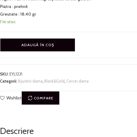
Piatra : prehnit
Greutate : 18,40 gr
1 în stoc
ADAUGĂ ÎN COȘ
SKU:
EYL1231
Categorii:
Bijuterii dama
,
Black&Gold
,
Cercei dama
Wishlist
COMPARE
Descriere