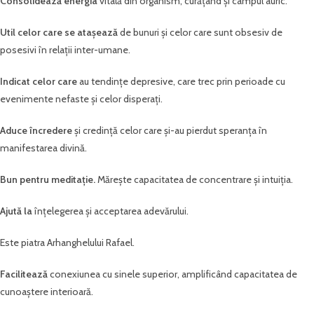
Consolidează energia
vitală din organism, curățând și câmpul auric.
Util celor care se atașează
de bunuri și celor care sunt obsesiv de
posesivi în relații inter-umane.
Indicat celor care
au tendințe depresive, care trec prin perioade cu
evenimente nefaste și celor disperați.
Aduce încredere
și credință celor care și-au pierdut speranța în
manifestarea divină.
Bun pentru meditație.
Mărește capacitatea de concentrare și intuiția.
Ajută la
înțelegerea și acceptarea adevărului.
Este piatra Arhanghelului Rafael.
Facilitează
conexiunea cu sinele superior, amplificând capacitatea de
cunoaștere interioară.