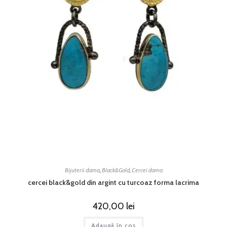
Bijuterii dama
,
Black&Gold
,
Cercei dama
cercei black&gold din argint cu turcoaz forma lacrima
420,00
lei
Adaugă în coș