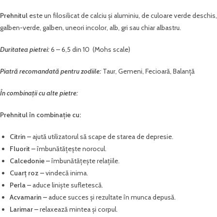
Prehnitul
este un filosilicat de calciu și aluminiu, de culoare verde deschis,
galben-verde, galben, uneori incolor, alb, gri sau chiar albastru.
Duritatea pietrei:
6 – 6,5 din 10 (Mohs scale)
Piatră recomandată pentru zodiile:
Taur, Gemeni, Fecioară, Balanță
În combinații cu alte pietre:
Prehnitul în combinație cu:
Citrin –
ajută utilizatorul să scape de starea de depresie.
Fluorit –
îmbunătățește norocul.
Calcedonie –
îmbunătățește relațiile.
Cuarț roz –
vindecă inima.
Perla –
aduce liniște sufletescă.
Acvamarin –
aduce succes și rezultate în munca depusă.
Larimar –
relaxează mintea și corpul.