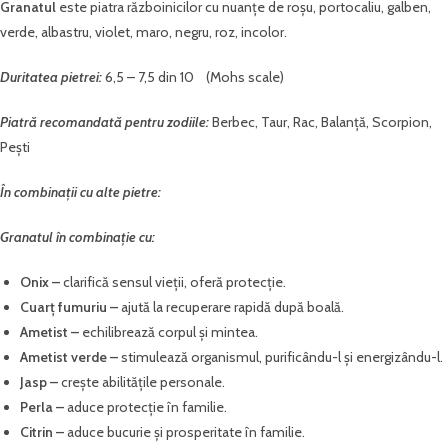
Granatul
este piatra războinicilor cu nuanțe de roșu, portocaliu, galben,
verde, albastru, violet, maro, negru, roz, incolor.
Duritatea pietrei:
6,5 – 7,5 din 10 (Mohs scale)
Piatră recomandată pentru zodiile:
Berbec, Taur, Rac, Balanță, Scorpion,
Pești
În combinații cu alte pietre:
Granatul în combinație cu:
Onix –
clarifică sensul vieții, oferă protecție.
Cuarț fumuriu –
ajută la recuperare rapidă după boală.
Ametist –
echilibrează corpul și mintea.
Ametist verde –
stimulează organismul, purificându-l și energizându-l.
Jasp –
crește abilitățile personale.
Perla –
aduce protecție în familie.
Citrin –
aduce bucurie și prosperitate în familie.