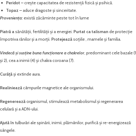
Peridot –
crește capacitatea de rezistență fizică și psihică.
Topaz –
aduce dragoste și sinceritate.
Proveniența:
există zăcăminte peste tot în lume
Piatră a
sănătății, fertilității și a energiei.
Purtat ca talisman
de protecție
împotriva rănilor și a morții.
Protejează
soțiile , mamele și familia.
Vindecă și susține buna funcționare a chakrelor
, predominant cele bazale (1
și 2), cea a inimii (4) și chakra coroana (7).
Curăță
și extinde aura.
Realiniează
câmpurile magnetice ale organismului.
Regenerează
organismul, stimulează metabolismul și regenerarea
celulară și a ADN-ului.
Ajută în
tulburări ale spinării, inimii, plămânilor, purifică și re-energizează
sângele.