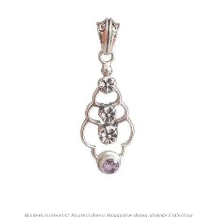
Bijuterii cu ametist
,
Bijuterii dama
,
Pandantive dama
,
Vintage Collection