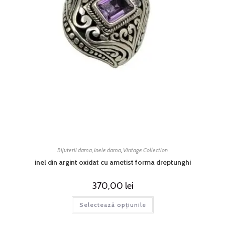
Bijuterii dama
,
Inele dama
,
Vintage Collection
inel din argint oxidat cu ametist forma dreptunghi
370,00
lei
Selectează opțiunile