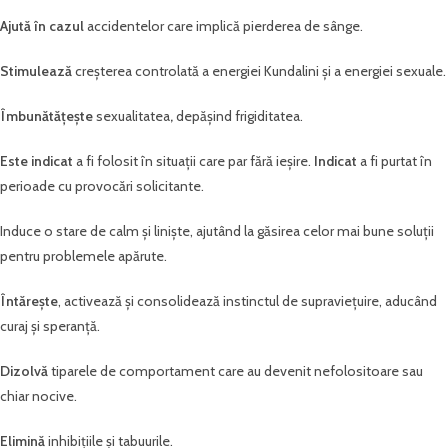
Ajută în cazul
accidentelor care implică pierderea de sânge.
Stimulează
creșterea controlată a energiei Kundalini și a energiei sexuale.
Îmbunătățește
sexualitatea
,
depășind frigiditatea.
Este indicat
a fi folosit în situații care par fără ieșire.
Indicat
a fi purtat în
perioade cu provocări solicitante.
Induce o stare de calm și liniște, ajutând la găsirea celor mai bune soluții
pentru problemele apărute.
Întărește
, activează și consolidează instinctul de supraviețuire, aducând
curaj și speranță.
Dizolvă
tiparele de comportament care au devenit nefolositoare sau
chiar nocive.
Elimină
inhibițiile și tabuurile.