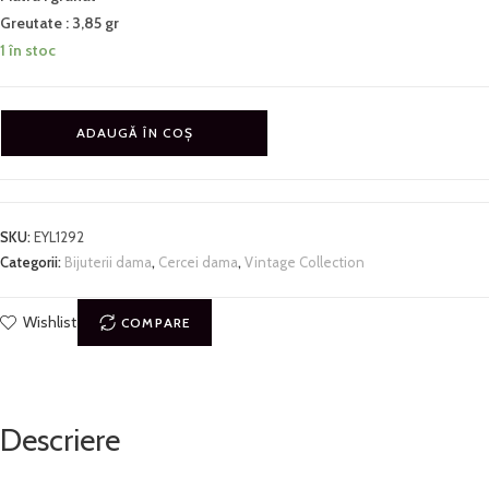
Greutate : 3,85 gr
1 în stoc
ADAUGĂ ÎN COȘ
SKU:
EYL1292
Categorii:
Bijuterii dama
,
Cercei dama
,
Vintage Collection
Wishlist
COMPARE
Descriere