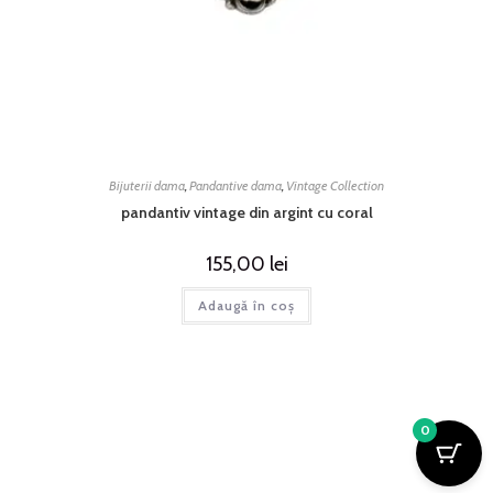
Bijuterii dama
,
Pandantive dama
,
Vintage Collection
pandantiv vintage din argint cu coral
155,00
lei
Adaugă în coș
0