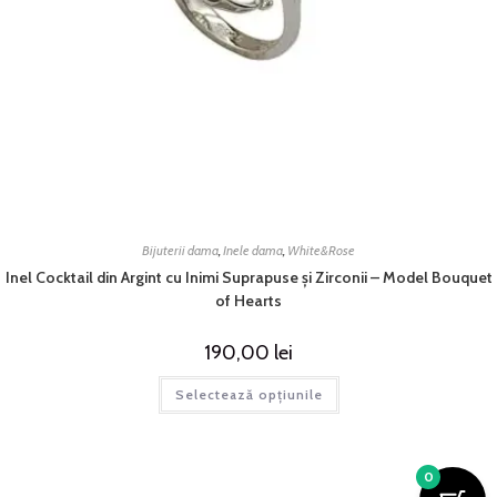
Bijuterii dama
,
Inele dama
,
White&Rose
Inel Cocktail din Argint cu Inimi Suprapuse și Zirconii – Model Bouquet
of Hearts
190,00
lei
Selectează opțiunile
0