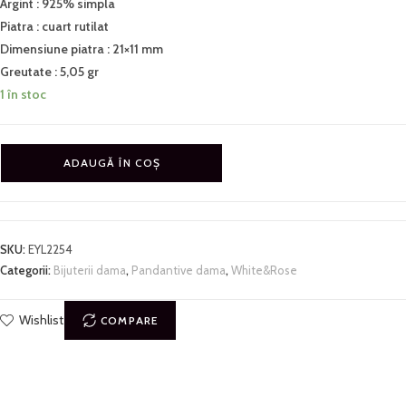
Argint : 925% simpla
Piatra : cuart rutilat
Dimensiune piatra : 21×11 mm
Greutate : 5,05 gr
1 în stoc
ADAUGĂ ÎN COȘ
SKU:
EYL2254
Categorii:
Bijuterii dama
,
Pandantive dama
,
White&Rose
Wishlist
COMPARE