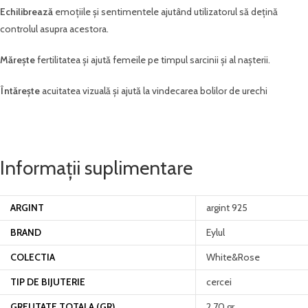
Echilibrează
emoțiile și sentimentele ajutând utilizatorul să dețină
controlul asupra acestora.
Mărește
fertilitatea și ajută femeile pe timpul sarcinii și al nașterii.
Întărește
acuitatea vizuală și ajută la vindecarea bolilor de urechi
Informații suplimentare
ARGINT
argint 925
BRAND
Eylul
COLECTIA
White&Rose
TIP DE BIJUTERIE
cercei
GREUTATE TOTALA (GR)
2.70 gr