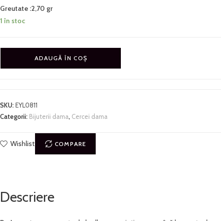
Greutate :2,70 gr
1 în stoc
ADAUGĂ ÎN COȘ
SKU:
EYL0811
Categorii:
Bijuterii dama
,
Cercei dama
Wishlist
COMPARE
Descriere