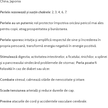
China, Japonia
Perlele rezonează și susțin chakrele:
2, 3, 4, 6, 7.
Perlele
au un puternic rol
protector împotriva oricărui pericol mai ales
pentru copii, atrag prosperitatea și bunăstarea.
Perlele sporesc
intuiția și amplifică respectul de sine și încrederea în
propria persoană, transformă energia negativă în energie pozitivă.
Stimulează
digestia, activitatea intestinelor, a ficatului, rinichilor, a splinei
și a pancreasului vindecând problemele de stomac.
Perla poate fi
folosită
în caz de diabet sau ulcer.
Combate
stresul, calmează stările de nervozitate și iritare.
Scade tensiunea
arterială și reduce durerile de cap.
Previne
atacurile de cord și accidentele vasculare cerebrale.