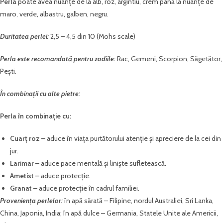
Perla
poate avea nuanțe de la alb, roz, argintiu, crem până la nuanțe de
maro, verde, albastru, galben, negru.
Duritatea perlei:
2,5 – 4,5 din 10 (Mohs scale)
Perla este recomandată pentru zodiile:
Rac, Gemeni, Scorpion, Săgetător,
Pești.
În combinații cu alte pietre:
Perla în combinație cu:
Cuarț roz –
aduce în viața purtătorului atenție și apreciere de la cei din
jur.
Larimar –
aduce pace mentală și liniște sufletească.
Ametist –
aduce protecție.
Granat –
aduce protecție în cadrul familiei.
Proveniența perlelor:
în apă sărată – Filipine, nordul Australiei, Sri Lanka,
China, Japonia, India; în apă dulce – Germania, Statele Unite ale Americii,