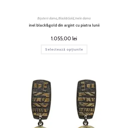
Bijuterii dama
,
Black&Gold
,
Inele dama
inel black&gold din argint cu piatra lunii
1.055,00
lei
Selectează opțiunile