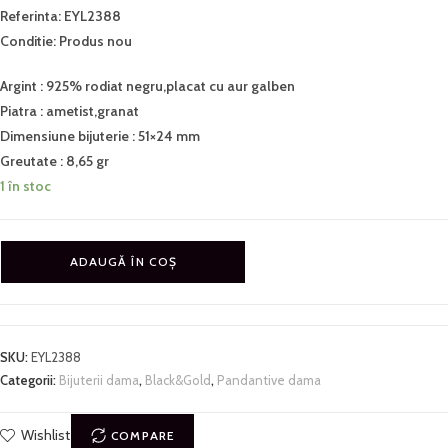
Referinta: EYL2388
Conditie: Produs nou
Argint : 925% rodiat negru,placat cu aur galben
Piatra : ametist,granat
Dimensiune bijuterie : 51×24 mm
Greutate : 8,65 gr
1 în stoc
ADAUGĂ ÎN COȘ
SKU:
EYL2388
Categorii:
Bijuterii dama
,
Black&Gold
,
Pandantive dama
Wishlist
COMPARE