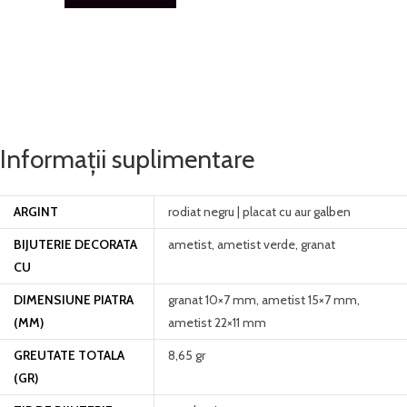
Informații suplimentare
ARGINT
rodiat negru | placat cu aur galben
BIJUTERIE DECORATA
ametist, ametist verde, granat
CU
DIMENSIUNE PIATRA
granat 10×7 mm, ametist 15×7 mm,
(MM)
ametist 22×11 mm
GREUTATE TOTALA
8,65 gr
(GR)