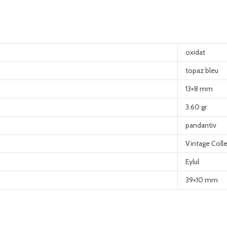
oxidat
topaz bleu
13×8 mm
3.60 gr
pandantiv
Vintage Coll
Eylul
39×10 mm