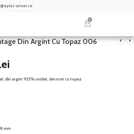
@eylul-silver.ro
0
ntage Din Argint Cu Topaz 006
Lei
l, din argint 925% oxidat, decorat cu topaz
3×8 mm