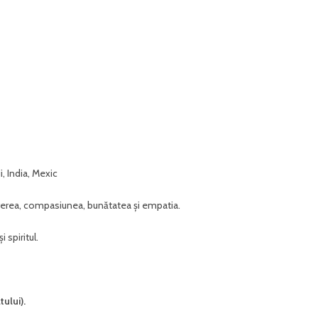
i, India, Mexic
rea, compasiunea, bunătatea și empatia.
 spiritul.
ului).