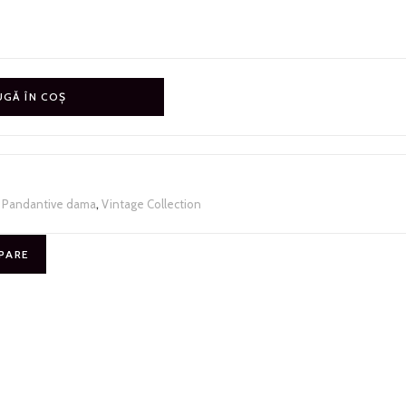
GĂ ÎN COȘ
,
Pandantive dama
,
Vintage Collection
PARE