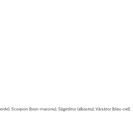
verde); Scorpion (brun-maroniu), Săgetător (albastru); Vărsător (bleu-ciel),