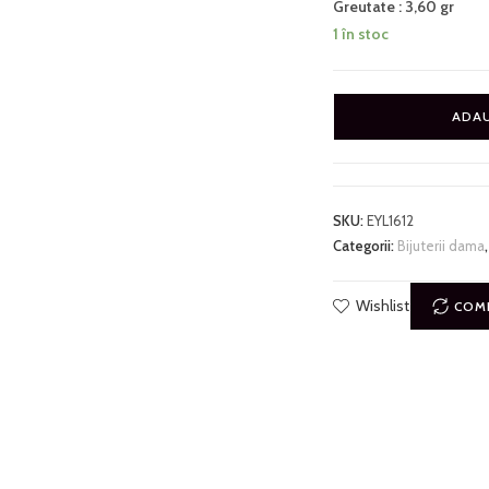
Greutate : 3,60 gr
1 în stoc
ADAU
SKU:
EYL1612
Categorii:
Bijuterii dama
Wishlist
COM