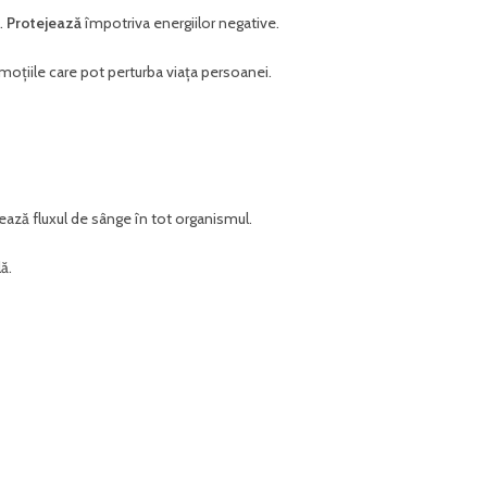
.
Protejează
împotriva energiilor negative.
 emoțiile care pot perturba viața persoanei.
rează fluxul de sânge în tot organismul.
ă.