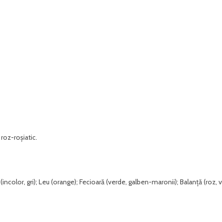
 roz-roșiatic.
incolor, gri); Leu (orange); Fecioară (verde, galben-maronii); Balanță (roz, 