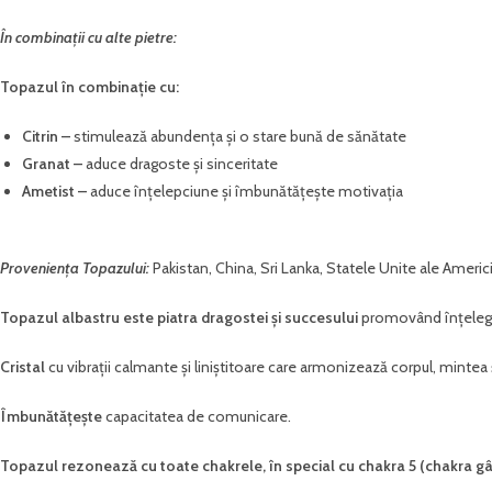
În combinații cu alte pietre:
Topazul în combinație cu:
Citrin –
stimulează abundența și o stare bună de sănătate
Granat –
aduce dragoste și sinceritate
Ametist
–
aduce înțelepciune și îmbunătățește motivația
Proveniența Topazului:
Pakistan, China, Sri Lanka, Statele Unite ale Americi
Topazul albastru este piatra dragostei și succesului
promovând înțelege
Cristal
cu vibrații calmante și liniștitoare care armonizează corpul, mintea și
Îmbunătățește
capacitatea de comunicare.
Topazul rezonează cu toate chakrele, în special cu chakra 5 (chakra gât